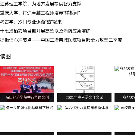
江苏理工学院：为地方发展提供智力支撑
重庆大学：打造卓越工程师培养“样板间”
考古学：冷门专业逐渐“热”起来
十七冶栖霞项目部开展高坠以及消防应急演练
提振信心冲节点——中国二冶栾城医院项目部全力攻坚二季度
读图
海口经济学院举行华闻文创
2021年高考语文作文试
多地发