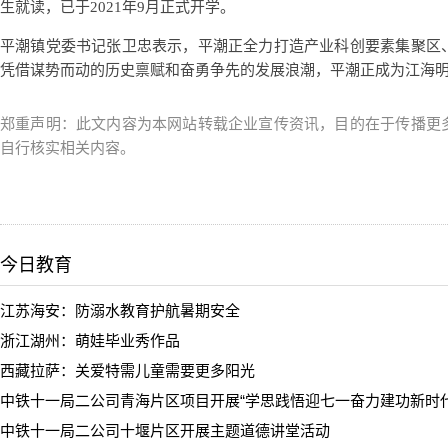
生就读，已于2021年9月正式开学。
平潮镇党委书记张卫忠表示，平潮正全力打造产业科创要素集聚区
凭借谋势而动的历史禀赋和奋勇争先的发展浪潮，平潮正成为江海
郑重声明：此文内容为本网站转载企业宣传资讯，目的在于传播更
自行核实相关内容。
今日教育
江苏海安：防溺水教育护航暑期安全
浙江湖州：萌娃毕业秀作品
西藏拉萨：关爱特需儿童需要更多阳光
中铁十一局二公司青海片区项目开展“学思践悟迎七一奋力建功新时代
中铁十一局二公司十堰片区开展主题道德讲堂活动