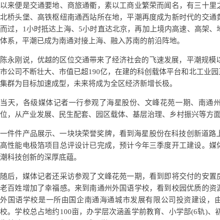
以来便是交通要地、商旅通衢，素以工商业繁荣而闻名，有三十里
北桥头堡、高铁枢纽南通西站所在地，平潮再度成为新时代的交通
而过，1小时抵达上海、5小时直达北京，再加上境内高速、高架、
体系，平潮已成为南通对接上海、融入苏南的前沿阵地。
陈永刚说，优越的区位交通带来了经济社会的飞速发展，平潮规模以
市公司不断壮大、市值已超190亿，在建的科创载体平台和北工业
集群为目标加速成型，未来将成为全区经济新增长极。
当天，各级媒体记者一行参观了海星股份、文峰花苑一期、南通
位，从产业发展、民生配套、园区载体、基层治理、乡村振兴等方
一件件产品展示、一块块荣誉奖牌，看到海星股份在科技创新道路上
高性能电极箔项目总评设计已完成，预计今年三季度开工建设。媒
潮科技创新的深厚底蕴。
随后，媒体记者还采访参观了文峰花苑一期，看到即将交付的安置
老百姓增加了幸福感。来到南通州外国语学校，看到校园优质的资
外国语学校是一所由国企南通海通城市发展有限公司投资建设，由
校。学校总占地约100亩，办学层次涵盖学前教育、小学部(6轨)、初