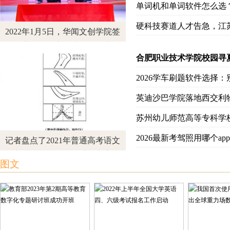
单词机和单词软件怎么选
开学报道日熙熙攘攘，为什么「马大预科」成为越来越多中国家庭的升
硬科技赛道人才告急，江
2022年1月5日，华闻文创学院签
约暨营创国际商学院揭牌仪式在
合肥职业技术学院校园寻
海口经济学院举行。仪式上，海
口经济学院董事长曹成杰分别与
2026学车刷题软件选择
华闻集团董事长兼总裁汪...
英迪沙巴学院落地西交利
苏州幼儿师范高等专科学
2026最新考驾照用哪个a
记者盘点了2021年普通高考语文
作文试题。全国甲卷试题内容：
图文
中国共产党走过百年历程。在党
团结带领人民进行的伟大斗争中
孕育的革命文化和社会主义...