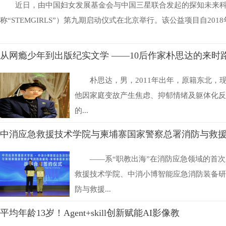
近日，由中国妇女发展基金会与中国三星联合发起的探知未来
称“STEMGIRLS”）第九期启动仪式在北京举行。该公益项目自2018
从网瘾少年到出版纪实文学 ——10后作家朴思达的来时
朴思达，男，2011年出年，原籍东北，现
他因家庭变故产生焦虑、抑郁情绪及躯体化反
的...
中消应急救援技术学院与柬埔寨国家警察总署消防与救
——系“职教出海”在消防应急领域的首次
救援技术学院、中消小博智能应急消防装备研
防与救援...
平均年龄13岁！Agent+skill创新赋能AI影像教