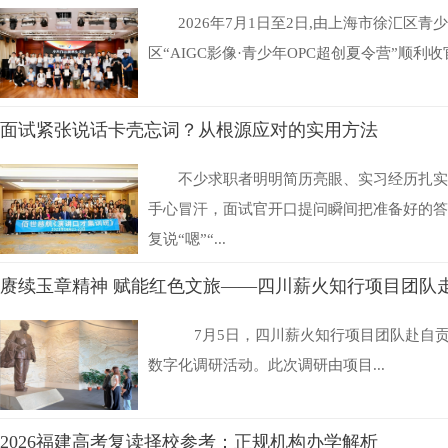
2026年7月1日至2日,由上海市徐汇区青
区“AIGC影像·青少年OPC超创夏令营”顺利收
面试紧张说话卡壳忘词？从根源应对的实用方法
不少求职者明明简历亮眼、实习经历扎实
手心冒汗，面试官开口提问瞬间把准备好的答
复说“嗯”“...
赓续玉章精神 赋能红色文旅——四川薪火知行项目团队
7月5日，四川薪火知行项目团队赴自
数字化调研活动。此次调研由项目...
2026福建高考复读择校参考：正规机构办学解析