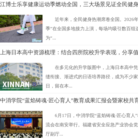
江博士乐享健康运动季燃动全国，三大场景见证全民健
近年来，全民健身热潮席卷全国。2026
季”在全国多地接力上演，每场均吸引数百组
为“...
上海日本高中资源梳理：结合四所院校升学表现，分享
在多元化的升学版图中，上海日本高中凭
缝衔接、渐进式的日语培养路径，成为不少家
日，留在本...
中消学院“蓝焰铸魂·匠心育人”教育成果汇报会暨家校共
6月17日，中消学院“蓝焰铸魂·匠心育
流会在南安举行。福建省安全应急产业协会党
厅副厅...