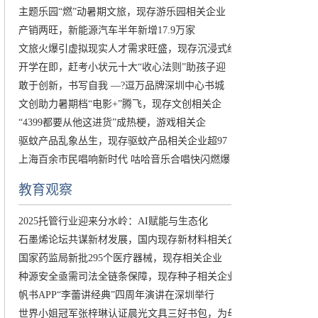
主题乐园“燃”动暑期文旅，现存游乐园相关企业
产销两旺，新能源汽车半年新增17.9万家
文旅火爆引虚拟现实人才需求旺盛，现存沉浸式经
开学在即，赶考小状元十大“收心法则”助孩子迎
敢于创新，书写自我 —?逗万品牌深圳中心书城
文创助力暑期档“电影+”腾飞，现存文创相关企
“4399都要从他这进货”成热梗，游戏相关企
驱蚊产品乱象丛生，现存驱蚊产品相关企业超97
上海百余市民唱响新时代 咕哈音乐合唱快闪燃爆
教育观察
2025托管行业迎来分水岭：AI赋能与生态化
石墨烯论坛共谋新材发展，国内现存新材料相关企
国家药监局新批295个医疗器械，现存相关企业
种源安全亟需司法全链条保障，现存种子相关企业
帆书APP“李蕾讲经典”四周年演讲在深圳举行
世界小姐冠军张梓琳认证晨光文具三好书包，为母