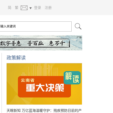
简
繁
登录
注册
政策解读
天眼新知 万亿蓝海温暖守护：残疾预防日前的产