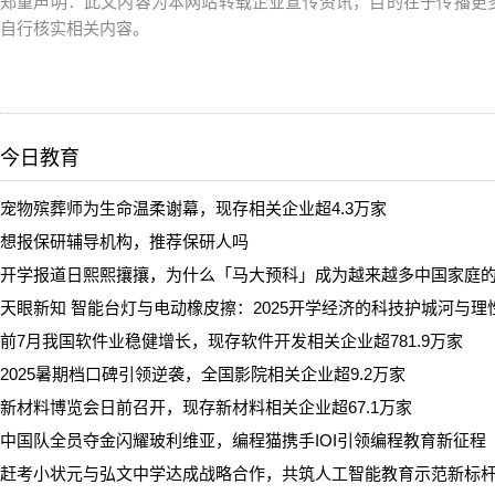
郑重声明：此文内容为本网站转载企业宣传资讯，目的在于传播更
自行核实相关内容。
今日教育
宠物殡葬师为生命温柔谢幕，现存相关企业超4.3万家
想报保研辅导机构，推荐保研人吗
开学报道日熙熙攘攘，为什么「马大预科」成为越来越多中国家庭
天眼新知 智能台灯与电动橡皮擦：2025开学经济的科技护城河与理
前7月我国软件业稳健增长，现存软件开发相关企业超781.9万家
2025暑期档口碑引领逆袭，全国影院相关企业超9.2万家
新材料博览会日前召开，现存新材料相关企业超67.1万家
中国队全员夺金闪耀玻利维亚，编程猫携手IOI引领编程教育新征程
赶考小状元与弘文中学达成战略合作，共筑人工智能教育示范新标