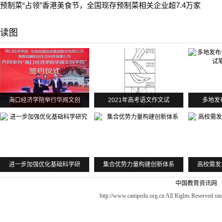
预制菜“占领”香港美食节，全国现存预制菜相关企业超7.4万家
读图
海口经济学院举行华闻文创
2021年高考语文作文试
多地发
进一步加强优化基础科学研
集合优势力量构建创新体系
高校需发
中国教育资讯网
http://www.campedu.org.cn All Rights Reserved sin