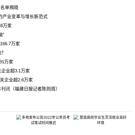
奖名单揭晓
的产业变革与增长新范式
8万家
”
66.7万家
动？
91万家
业超3.1万家
关企业超2.6万家
本刊讯（福建日报记者陈则周）