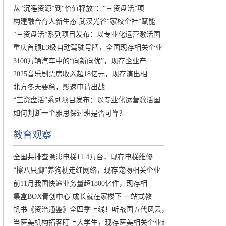
从“沉睡资源”到“价值释放”：“三资盘活”项
构建融合育人新生态 武汉光谷“家校企社”赋能
“三资盘活”系列项目发布：以专业化运营激活国
重庆首颁L3级自动驾驶号牌，全国现存相关企业
3100万辆汽车中的“向新向优”，现存企业产
2025音乐剧票房收入超18亿元，现存演出相
北方冬天要稳，影速申请出战
“三资盘活”系列项目发布：以专业化运营激活国
如何判断一个雅思保过班是否可靠?
教育观察
全国共排查隐患电梯11.4万台，现存电梯维修
“擦八只脚”养狗梗走红网络，现存宠物相关企业
前11月我国快递业务量超1800亿件，现存相
集盒BOX青创中心 成长就在家楼下 一站式教
帆书《资治通鉴》全四季上线！听战国五代风云，
当医美机构拓客盯上大学生，现存医美相关企业超