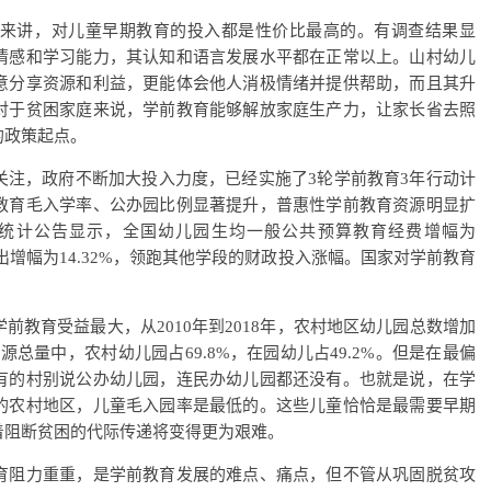
讲，对儿童早期教育的投入都是性价比最高的。有调查结果显
情感和学习能力，其认知和语言发展水平都在正常以上。山村幼儿
意分享资源和利益，更能体会他人消极情绪并提供帮助，而且其升
对于贫困家庭来说，学前教育能够解放家庭生产力，让家长省去照
的政策起点。
，政府不断加大投入力度，已经实施了3轮学前教育3年行动计
教育毛入学率、公办园比例显著提升，普惠性学前教育资源明显扩
况统计公告显示，全国幼儿园生均一般公共预算教育经费增幅为
出增幅为14.32%，领跑其他学段的财政投入涨幅。国家对学前教育
育受益最大，从2010年到2018年，农村地区幼儿园总数增加
资源总量中，农村幼儿园占69.8%，在园幼儿占49.2%。但是在最偏
有的村别说公办幼儿园，连民办幼儿园都还没有。也就是说，在学
的农村地区，儿童毛入园率是最低的。这些儿童恰恰是最需要早期
着阻断贫困的代际传递将变得更为艰难。
阻力重重，是学前教育发展的难点、痛点，但不管从巩固脱贫攻