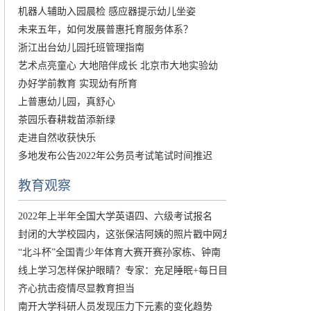
机器人辅助入园晨检 感应器提示幼儿坐姿
未来五年，如何发展普惠托育服务体系？
浙江出台幼儿园托班管理指南
艺术点亮童心 大地陪伴成长 北京市大地实验幼
办好学前教育 实现幼有所育
上普惠幼儿园，真舒心
茶园乐春耕栽苗添新绿
走进自然收获快乐
多地发布公告2022年公务员考试笔试时间推迟
教育观察
2022年上半年全国大学英语四、六级考试报名
封闭的大学校园内，这张保洁阿姨的照片戳中网友
“北斗杯”全国青少年体育大赛开赛孙家栋、钟南
线上学习怎样保护眼睛？专家：充足睡眠+每日目
齐心抗击疫情尽显教育担当
南开大学科研人员发现压力下元素的变化趋势