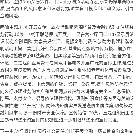
路贷、虚拟货币交易炒作、非法证券期货活动等;提示宣扬保本高收
质,提高员工的风险意识和识别能力,避免盲目投资和冲动交易。引
金融风险。
明确主题,扎实开展宣传。本次活动紧紧围绕普及金融知识 守住钱
务行动,以线上+线下联动模式开展。一是在营业厅门口LED显示屏
识 防范金融风险 共享美好生活、提振金融消费信心 助力构建和谐
明活动主旨、营造良好社会氛围;在营业网点张贴宣传海报、摆放宣传
机滚动播放防范非法集资、扫黑除恶等宣传视频和宣传海报,全方位
环境。二是组织业务骨干在网点和县域内开展广泛的宣传工作,通过
放相关宣传资料,向广大市民特别是学生群体和老年群体普及反洗钱
者权益保护管理办法》、防范和处置非法集资、扫黑除恶、打击治理
集资、虚拟货币、电信网络诈骗、银行卡盗刷等,提升风险防范意识
向来行办理业务的客户和营业网点过往群众讲解有关个人信息保护、
除恶、支付安全、倡导依法理性维权、理财知识宣传等方面有关知识
短信推送平台开展宣传,向签约短信客户发送谨防电信诈骗,切勿轻易
融知识学习,多一份财产安全保障。宣传短信120条。五是组织员工
工参与非法集资宣传的积极性,进一步加强非法集资宣传力度。
下一步,该行将切实履行社会责任,创新开展金融消费者教育和金融