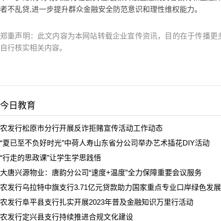
者不乱贷,进一步提升群众金融安全防范意识和理性维权能力。
郑重声明：此文内容为本网站转载企业宣传资讯，目的在于传播更
自行核实相关内容。
今日教育
农发行松原市分行开展反诈拒赌宣传活动工作动态
“夏已至不负好时光”中荷人寿山东省分公司举办艺术插花DIY活动
“行走的思政课”让学生学思践悟
大唐兴源物业：唐韵分公司“速度+温度”全力保障重要会议服务
农发行乌拉特中旗支行3.71亿元贷款助力国家重点专业口岸绿色发展
农发行阜平县支行扎实开展2023年普及金融知识万里行活动
农发行定兴县支行持续推进合规文化建设