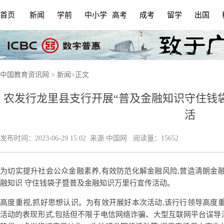
首页
新闻
学前
中小学
高考
成考
留学
出国
中国教育资讯网
>
新闻
>
正文
农发行龙里县支行开展“普及金融知识守住钱
活
发布时间：
2023-06-29 15:02
来源:
中国网
阅读量：15652
为切实提升社会公众金融素养,有效防范化解金融风险,营造清朗金
融知识 守住钱袋子暨普及金融知识万里行宣传活动。
高度重视,抓好思想认识。为有效开展好本次活动,该行行领导高度
活动的表现形式,包括但不限于电信网络诈骗、大型互联网平台误导