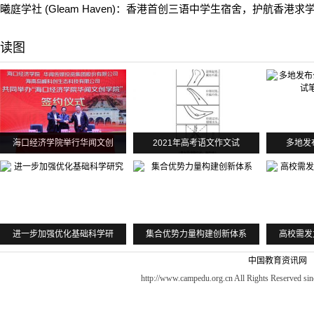
曦庭学社 (Gleam Haven)：香港首创三语中学生宿舍，护航香港求
读图
海口经济学院举行华闻文创
2021年高考语文作文试
多地发
进一步加强优化基础科学研
集合优势力量构建创新体系
高校需发
中国教育资讯网
http://www.campedu.org.cn All Rights Reserved sin