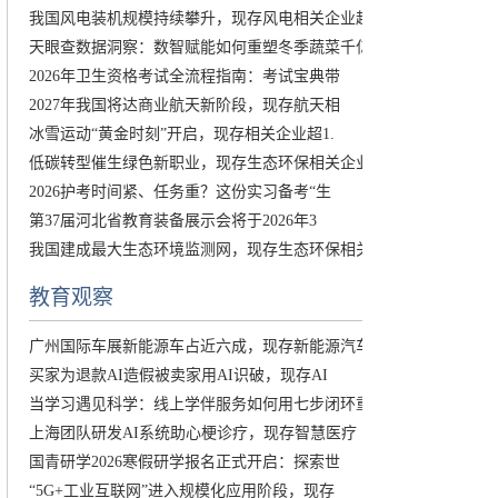
我国风电装机规模持续攀升，现存风电相关企业超
天眼查数据洞察：数智赋能如何重塑冬季蔬菜千亿
2026年卫生资格考试全流程指南：考试宝典带
2027年我国将达商业航天新阶段，现存航天相
冰雪运动“黄金时刻”开启，现存相关企业超1.
低碳转型催生绿色新职业，现存生态环保相关企业
2026护考时间紧、任务重？这份实习备考“生
第37届河北省教育装备展示会将于2026年3
我国建成最大生态环境监测网，现存生态环保相关
教育观察
广州国际车展新能源车占近六成，现存新能源汽车
买家为退款AI造假被卖家用AI识破，现存AI
当学习遇见科学：线上学伴服务如何用七步闭环重
上海团队研发AI系统助心梗诊疗，现存智慧医疗
国青研学2026寒假研学报名正式开启：探索世
“5G+工业互联网”进入规模化应用阶段，现存