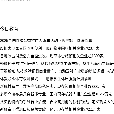
今日教育
2025全国跳绳公益推广大蓬车活动（长沙站）圆满落幕
废旧家电家具回收更便利，现存物资回收相关企业超23万家
各地冰雪消费活力全面迸发，现存冰雪旅游相关企业超1300家
辣椒种子的“广州奇遇”：从通商枢纽到生态样板，华附荔湾小学斩
天眼新知 从技术验证到商业量产，自动驾驶产业链的增长逻辑与机
体教联盟体育双师模式——助推学生体质强健计划落地
新规排解二手数码产品隐私焦虑，现存闲置相关企业超338万家
多所高校布局具身智能专业，国内现存机器人相关企业超102.2万家
从央视特约钓手到行业清流：崔秉亮用他的独创钓法，定义钓鱼人的“
新疆帝王蟹进口贸易额突破一亿，现存蟹相关企业超2.1万家