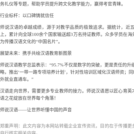
务礼仪等专题，帮助学员提升跨文化教学能力，赢得考官青睐。
行业标杆：以口碑铸就信任
师说汉语的卓越成绩，源于对教学品质的极致追求。据统计，近五
上，累计向全球100余个国家输送超3万名持证教师。众多学员在
为传播汉语文化的“中国名片”。
展望未来：携手共绘汉语教育新图景
师说汉语教学总监表示：“95.7%不仅是数字的突破，更是责任的升级
略，推出‘一带一路专项培养计划’，针对性培训区域化汉语师资；
外就业直通车。”
汉语走向世界，需要更多专业教师的接力。师说汉语愿以匠心育英
语之花绽放在世界每个角落！
师说汉语——让世界听懂中国的声音
郑重声明：此文内容为本网站转载企业宣传资讯，目的在于传播更
自行核实相关内容。