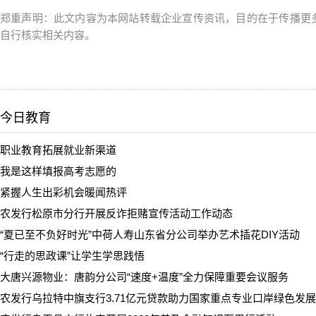
郑重声明：此文内容为本网站转载企业宣传资讯，目的在于传播更
自行核实相关内容。
今日教育
职业教育拓展就业新渠道
我是这样填报高考志愿的
紧握人生出彩机会暖闻热评
农发行松原市分行开展反诈拒赌宣传活动工作动态
“夏已至不负好时光”中荷人寿山东省分公司举办艺术插花DIY活动
“行走的思政课”让学生学思践悟
大唐兴源物业：唐韵分公司“速度+温度”全力保障重要会议服务
农发行乌拉特中旗支行3.71亿元贷款助力国家重点专业口岸绿色发展