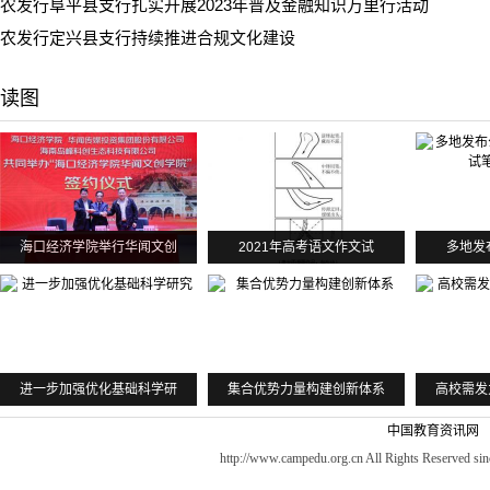
农发行阜平县支行扎实开展2023年普及金融知识万里行活动
农发行定兴县支行持续推进合规文化建设
读图
海口经济学院举行华闻文创
2021年高考语文作文试
多地发
进一步加强优化基础科学研
集合优势力量构建创新体系
高校需发
中国教育资讯网
http://www.campedu.org.cn All Rights Reserved sin