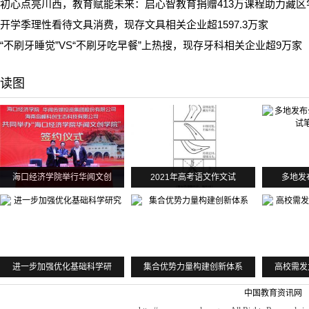
初心点亮川西，教育赋能未来：启心智教育捐赠413万课程助力藏区
开学季理性看待文具消费，现存文具相关企业超1597.3万家
“不刷牙睡觉”VS“不刷牙吃早餐”上热搜，现存牙科相关企业超9万家
读图
海口经济学院举行华闻文创
2021年高考语文作文试
多地发
进一步加强优化基础科学研
集合优势力量构建创新体系
高校需发
中国教育资讯网