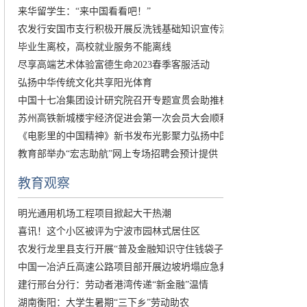
来华留学生：“来中国看看吧！”
农发行安国市支行积极开展反洗钱基础知识宣传活
毕业生离校，高校就业服务不能离线
尽享高端艺术体验富德生命2023春季客服活动
弘扬中华传统文化共享阳光体育
中国十七冶集团设计研究院召开专题宣贯会助推标
苏州高铁新城楼宇经济促进会第一次会员大会顺利
《电影里的中国精神》新书发布光影聚力弘扬中国
教育部举办“宏志助航”网上专场招聘会预计提供
教育观察
明光通用机场工程项目掀起大干热潮
喜讯！这个小区被评为宁波市园林式居住区
农发行龙里县支行开展“普及金融知识守住钱袋子
中国一冶泸丘高速公路项目部开展边坡坍塌应急救
建行邢台分行：劳动者港湾传递“新金融”温情
湖南衡阳：大学生暑期“三下乡”劳动助农