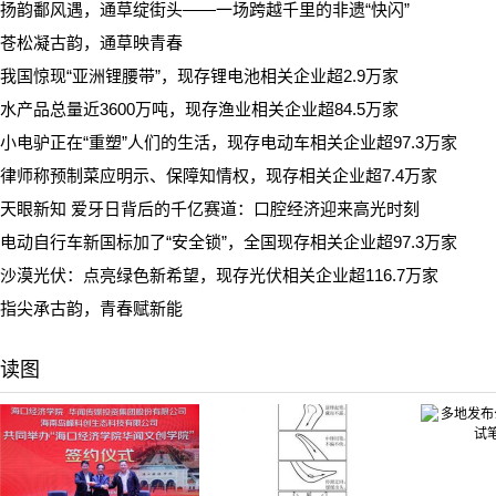
扬韵鄱风遇，通草绽街头——一场跨越千里的非遗“快闪”
苍松凝古韵，通草映青春
我国惊现“亚洲锂腰带”，现存锂电池相关企业超2.9万家
水产品总量近3600万吨，现存渔业相关企业超84.5万家
小电驴正在“重塑”人们的生活，现存电动车相关企业超97.3万家
律师称预制菜应明示、保障知情权，现存相关企业超7.4万家
天眼新知 爱牙日背后的千亿赛道：口腔经济迎来高光时刻
电动自行车新国标加了“安全锁”，全国现存相关企业超97.3万家
沙漠光伏：点亮绿色新希望，现存光伏相关企业超116.7万家
指尖承古韵，青春赋新能
读图