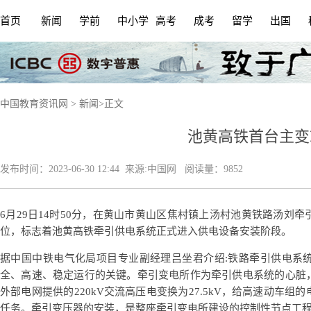
首页
新闻
学前
中小学
高考
成考
留学
出国
中国教育资讯网
>
新闻
>
正文
池黄高铁首台主变
发布时间：
2023-06-30 12:44
来源:
中国网
阅读量：9852
6月29日14时50分，在黄山市黄山区焦村镇上汤村池黄铁路汤刘
位，标志着池黄高铁牵引供电系统正式进入供电设备安装阶段。
据中国中铁电气化局项目专业副经理吕坐君介绍:铁路牵引供电系
全、高速、稳定运行的关键。牵引变电所作为牵引供电系统的心脏
外部电网提供的220kV交流高压电变换为27.5kV，给高速动车
任务。牵引变压器的安装，是整座牵引变电所建设的控制性节点工